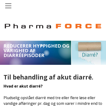
Skip
Skip
to
to
main
main
REDUCERER HYPPIGHED OG
navigation
content
VARIGHED AF
DIARRÉEPISODER
Til behandling af akut diarré.
Hvad er akut diarré?
Pludselig opstået diarré med tre eller flere løse eller
vandige afføringer pr. dag og som varer i mindre end to