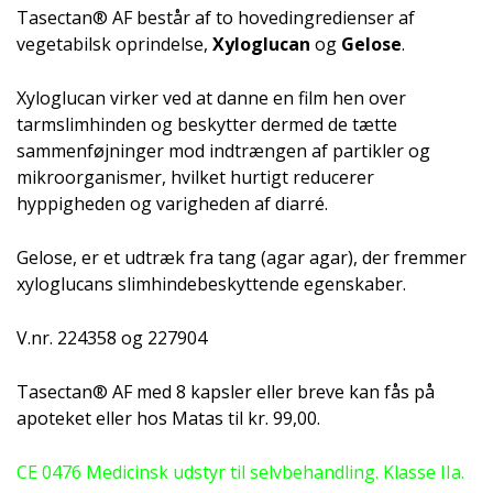
Tasectan® AF består af to hovedingredienser af
vegetabilsk oprindelse,
Xyloglucan
og
Gelose
.
Xyloglucan virker ved at danne en film hen over
tarmslimhinden og beskytter dermed de tætte
sammenføjninger mod indtrængen af partikler og
mikroorganismer, hvilket hurtigt reducerer
hyppigheden og varigheden af diarré.
Gelose, er et udtræk fra tang (agar agar), der fremmer
xyloglucans slimhindebeskyttende egenskaber.
V.nr. 224358 og 227904
Tasectan® AF med 8 kapsler eller breve kan fås på
apoteket eller hos Matas til kr. 99,00.
CE 0476 Medicinsk udstyr til selvbehandling. Klasse IIa.